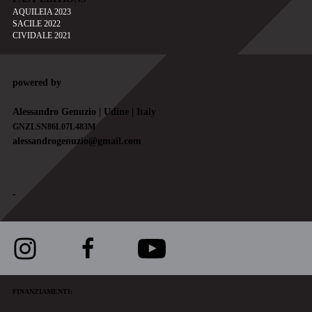
AQUILEIA 2023
SACILE 2022
CIVIDALE 2021
powered by
Alessandro Genuzio | Udine | Italy
GNZLSN86L07L483M
alessandrogenuzio@gmail.com
-
FINANZIAMENTI: