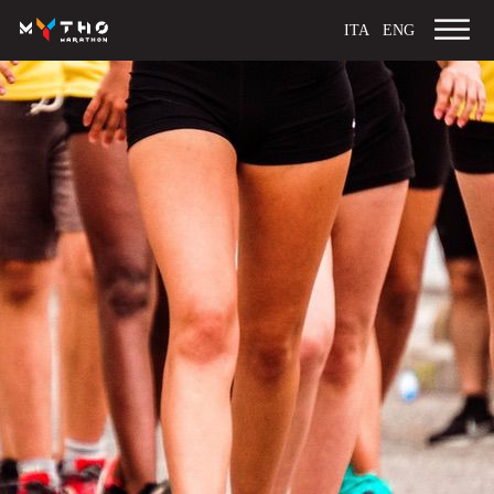
ITA
ENG