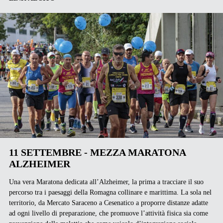
11 SETTEMBRE - MEZZA MARATONA
ALZHEIMER
Una vera Maratona dedicata all’Alzheimer, la prima a tracciare il suo
percorso tra i paesaggi della Romagna collinare e marittima. La sola nel
territorio, da Mercato Saraceno a Cesenatico a proporre distanze adatte
ad ogni livello di preparazione, che promuove l’attività fisica sia come