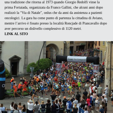
una tradizione che ritorna al 1973 quando Giorgio Redolfi vinse la
prima Fortaiada, organizzata da Franco Gallini, che alcuni anni dopo
realizzò la “Via di Natale”, onlus che da anni da assistenza a pazienti
oncologici. La gara ha come punto di partenza la cittadina di Aviano,
mentre l’arrivo è fissato presso la località Roncjade di Piancavallo dopo
aver percorso un dislivello complessivo di 1120 metri.
LINK AL SITO