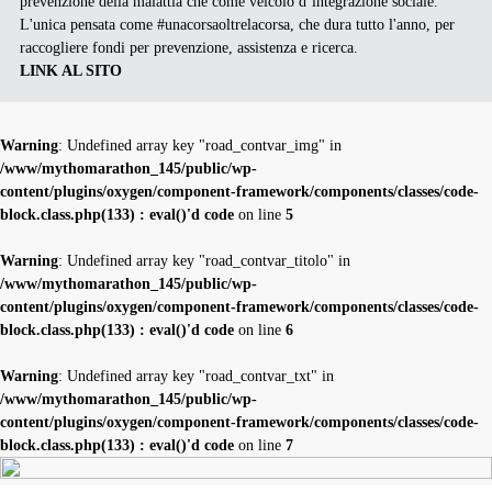
prevenzione della malattia che come veicolo d’integrazione sociale.
L'unica pensata come #unacorsaoltrelacorsa, che dura tutto l'anno, per
raccogliere fondi per prevenzione, assistenza e ricerca.
LINK AL SITO
Warning
: Undefined array key "road_contvar_img" in
/www/mythomarathon_145/public/wp-
content/plugins/oxygen/component-framework/components/classes/code-
block.class.php(133) : eval()'d code
on line
5
Warning
: Undefined array key "road_contvar_titolo" in
/www/mythomarathon_145/public/wp-
content/plugins/oxygen/component-framework/components/classes/code-
block.class.php(133) : eval()'d code
on line
6
Warning
: Undefined array key "road_contvar_txt" in
/www/mythomarathon_145/public/wp-
content/plugins/oxygen/component-framework/components/classes/code-
block.class.php(133) : eval()'d code
on line
7