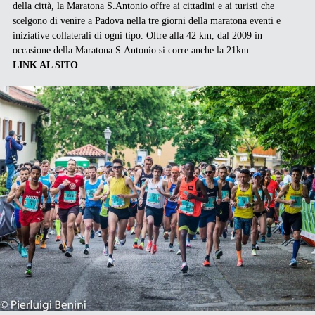
della città, la Maratona S.Antonio offre ai cittadini e ai turisti che
scelgono di venire a Padova nella tre giorni della maratona eventi e
iniziative collaterali di ogni tipo. Oltre alla 42 km, dal 2009 in
occasione della Maratona S.Antonio si corre anche la 21km.
LINK AL SITO