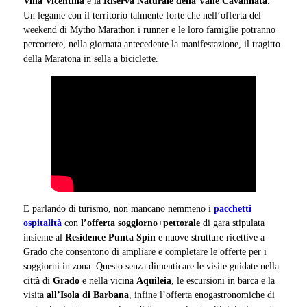
Villa Vicentina
e la
Riserva Naturale della Valle Cavannata
.
Un legame con il territorio talmente forte che nell’offerta del
weekend di Mytho Marathon i runner e le loro famiglie potranno
percorrere, nella giornata antecedente la manifestazione, il tragitto
della Maratona in sella a biciclette.
E parlando di turismo, non mancano nemmeno i
pacchetti
ospitalità
con
l’offerta soggiorno+pettorale
di gara stipulata
insieme al
Residence Punta Spin
e nuove strutture ricettive a
Grado che consentono di ampliare e completare le offerte per i
soggiorni in zona. Questo senza dimenticare le visite guidate nella
città di
Grado
e nella vicina
Aquileia
, le escursioni in barca e la
visita
all’Isola di Barbana
, infine l’offerta enogastronomiche di