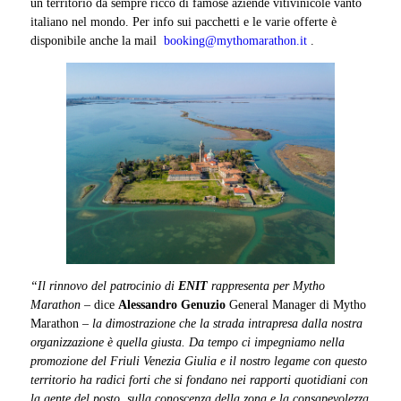
un territorio da sempre ricco di famose aziende vitivinicole vanto
italiano nel mondo. Per info sui pacchetti e le varie offerte è
disponibile anche la mail
booking@mythomarathon.it
.
“Il rinnovo del patrocinio di
ENIT
rappresenta per Mytho
Marathon
– dice
Alessandro Genuzio
General Manager di Mytho
Marathon –
la dimostrazione che la strada intrapresa dalla nostra
organizzazione è quella giusta. Da tempo ci impegniamo nella
promozione del Friuli Venezia Giulia e il nostro legame con questo
territorio ha radici forti che si fondano nei rapporti quotidiani con
la gente del posto, sulla conoscenza della zona e la consapevolezza