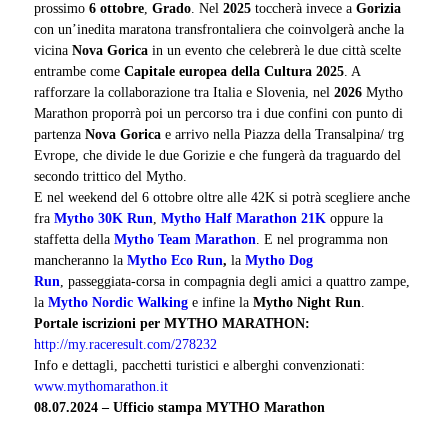
prossimo
6 ottobre
,
Grado
. Nel
2025
toccherà invece a
Gorizia
con un’inedita maratona transfrontaliera che coinvolgerà anche la
vicina
Nova Gorica
in un evento che celebrerà le due città scelte
entrambe come
Capitale europea della Cultura 2025
. A
rafforzare la collaborazione tra Italia e Slovenia, nel
2026
Mytho
Marathon proporrà poi un percorso tra i due confini con punto di
partenza
Nova Gorica
e arrivo nella Piazza della Transalpina/
trg
Evrope, che divide le due Gorizie e che fungerà da traguardo del
secondo trittico del Mytho.
E nel weekend del 6 ottobre oltre alle 42K si potrà scegliere anche
fra
Mytho 30K Run
,
Mytho Half Marathon 21K
oppure la
staffetta della
Mytho Team Marathon
. E nel programma non
mancheranno la
Mytho Eco Run
,
la
Mytho Dog
Run
, passeggiata-corsa in compagnia degli amici a quattro zampe,
la
Mytho Nordic Walking
e infine la
Mytho Night Run
.
Portale iscrizioni per MYTHO MARATHON:
http://my.raceresult.com/278232
Info e dettagli, pacchetti turistici e alberghi convenzionati:
www.mythomarathon.it
08.07.2024 – Ufficio stampa MYTHO Marathon