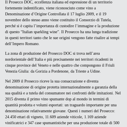
Il Prosecco DOC, eccellenza italiana ed espressione di un territorio
fortemente indentificato, viene riconosciuto come vino a
Denominazione d’Origine Controllata il 17 luglio 2009, e il 19
novembre dello stesso anno viene costituito il Consorzio di Tutela,
perché si è capita l’importanza di custodire l’immagine e la produzione
di questo “Italian sparkling wine”. Il Prosecco ha una lunga tradizione
in questi territori tanto che le sue origini vengono fatte risalire ai tempi
dell’Impero Romano.
La zona di produzione del Prosecco DOC si trova nell’area
nordorientale dell’Italia e più precisamente nei territori ricadenti in
cinque province del Veneto e nelle quattro che compongono il Friuli
Venezia Giulia: da Gorizia a Pordenone, da Trieste a Udine.
Nel 2009 il Prosecco riceve la sua consacrazione e diventa
denominazione di origine protetta internazionalmente a garanzia della
sua qualità e a tutela del consumatore nei confronti delle imitazioni. Nel
2015 diventa il primo vino spumante dop al mondo in termini di
quantità prodotta e volumi esportati: un traguardo importante per una
denominazione relativamente giovane. Questi i numeri del Prosecco:
24.450 ettari di vigneto, 11.609 aziende viticole, 1.169 aziende
vinificatrici e 347 case spumantistiche per una produzione totale di 500