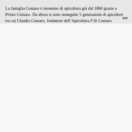
La famiglia Comaro è sinonimo di apicoltura già dal 1860 grazie a
Primo Comaro. Da allora si sono susseguite 5 generazioni di apicoltori
tra cui Claudio Comaro, fondatore dell’Apicoltura F.lli Comaro.
La realtà artigianale, con 2.000 alveari di proprietà disposti nei migliori
pascoli del Friuli Venezia Giulia, si fonde con una visione internazionale
del miele e dell’apicoltura.
L’attenzione alla salute delle api e del patrimonio apistico e di
biodiversità della nostra Regione vengono costantemente supportati
grazie a corsi e attività di formazione/aggiornamento agli apicoltori e
non. Con uno showroom di 400mq ed una sede all’avanguardia situata a
Cassacco l’Apicoltura Comaro promuove il “saper fare apicoltura” e il
prodotto regionale. Per questo motivo l’azienda ha ottenuto nel 2010 il
“certificato IFS” come prima realtà del settore in Italia, nel 2020 il
marchio azienda “Io sono FVG” e nel 2021 il bollo CE come prima
realtà nazionale.
ISTITUTIONAL PARTNERS