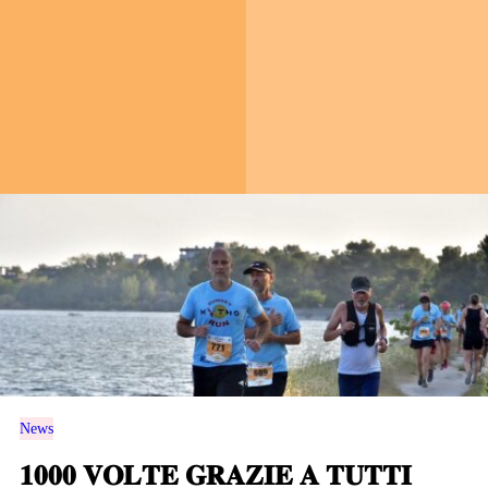
News
𝟏𝟎𝟎𝟎 𝐕𝐎𝐋𝐓𝐄 𝐆𝐑𝐀𝐙𝐈𝐄 𝐀 𝐓𝐔𝐓𝐓𝐈