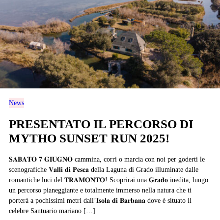
News
PRESENTATO IL PERCORSO DI
MYTHO SUNSET RUN 2025!
𝐒𝐀𝐁𝐀𝐓𝐎 𝟕 𝐆𝐈𝐔𝐆𝐍𝐎 cammina, corri o marcia con noi per goderti le
scenografiche 𝐕𝐚𝐥𝐥𝐢 𝐝𝐢 𝐏𝐞𝐬𝐜𝐚 della Laguna di Grado illuminate dalle
romantiche luci del 𝐓𝐑𝐀𝐌𝐎𝐍𝐓𝐎! Scoprirai una 𝐆𝐫𝐚𝐝𝐨 inedita, lungo
un percorso pianeggiante e totalmente immerso nella natura che ti
porterà a pochissimi metri dall’𝐈𝐬𝐨𝐥𝐚 𝐝𝐢 𝐁𝐚𝐫𝐛𝐚𝐧𝐚 dove è situato il
celebre Santuario mariano […]