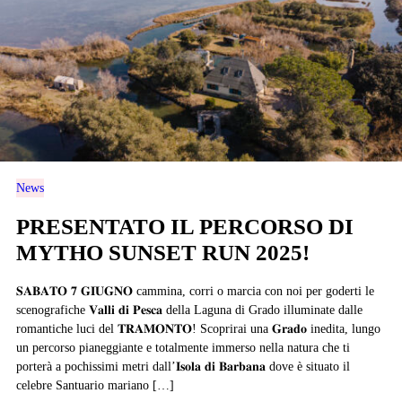
News
PRESENTATO IL PERCORSO DI
MYTHO SUNSET RUN 2025!
𝐒𝐀𝐁𝐀𝐓𝐎 𝟕 𝐆𝐈𝐔𝐆𝐍𝐎 cammina, corri o marcia con noi per goderti le
scenografiche 𝐕𝐚𝐥𝐥𝐢 𝐝𝐢 𝐏𝐞𝐬𝐜𝐚 della Laguna di Grado illuminate dalle
romantiche luci del 𝐓𝐑𝐀𝐌𝐎𝐍𝐓𝐎! Scoprirai una 𝐆𝐫𝐚𝐝𝐨 inedita, lungo
un percorso pianeggiante e totalmente immerso nella natura che ti
porterà a pochissimi metri dall’𝐈𝐬𝐨𝐥𝐚 𝐝𝐢 𝐁𝐚𝐫𝐛𝐚𝐧𝐚 dove è situato il
celebre Santuario mariano […]