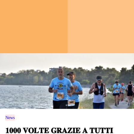
News
𝟏𝟎𝟎𝟎 𝐕𝐎𝐋𝐓𝐄 𝐆𝐑𝐀𝐙𝐈𝐄 𝐀 𝐓𝐔𝐓𝐓𝐈