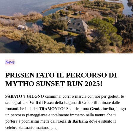
News
PRESENTATO IL PERCORSO DI
MYTHO SUNSET RUN 2025!
𝐒𝐀𝐁𝐀𝐓𝐎 𝟕 𝐆𝐈𝐔𝐆𝐍𝐎 cammina, corri o marcia con noi per goderti le
scenografiche 𝐕𝐚𝐥𝐥𝐢 𝐝𝐢 𝐏𝐞𝐬𝐜𝐚 della Laguna di Grado illuminate dalle
romantiche luci del 𝐓𝐑𝐀𝐌𝐎𝐍𝐓𝐎! Scoprirai una 𝐆𝐫𝐚𝐝𝐨 inedita, lungo
un percorso pianeggiante e totalmente immerso nella natura che ti
porterà a pochissimi metri dall’𝐈𝐬𝐨𝐥𝐚 𝐝𝐢 𝐁𝐚𝐫𝐛𝐚𝐧𝐚 dove è situato il
celebre Santuario mariano […]