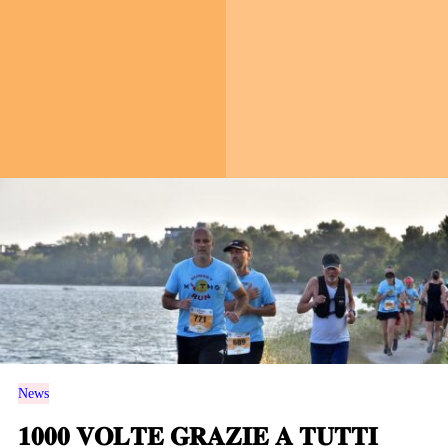
News
𝟏𝟎𝟎𝟎 𝐕𝐎𝐋𝐓𝐄 𝐆𝐑𝐀𝐙𝐈𝐄 𝐀 𝐓𝐔𝐓𝐓𝐈